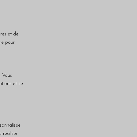
res et de
ire pour
é. Vous
ations et ce
sonnalisée
 réaliser