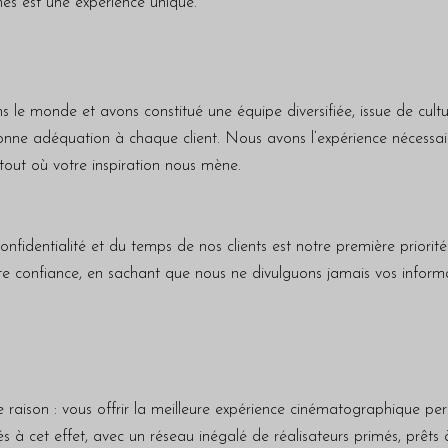
és est une expérience unique.
s le monde et avons constitué une équipe diversifiée, issue de cultu
bonne adéquation à chaque client. Nous avons l’expérience nécessa
rtout où votre inspiration nous mène.
confidentialité et du temps de nos clients est notre première priorit
te confiance, en sachant que nous ne divulguons jamais vos inform
raison : vous offrir la meilleure expérience cinématographique per
 cet effet, avec un réseau inégalé de réalisateurs primés, prêts à