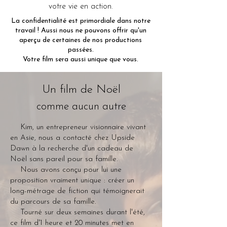
votre vie en action.
La confidentialité est primordiale dans notre
travail ! Aussi nous ne pouvons offrir qu'un
aperçu de certaines de nos productions
passées.
Votre film sera aussi unique que vous.
Un film de Noël
comme aucun autre
Kim, un entrepreneur visionnaire vivant
en Asie, nous a contacté chez Upside
Dawn à la recherche d'un cadeau de
Noël sans pareil pour sa famille.
Nous avons conçu pour lui une
proposition vraiment unique : créer un
long-métrage de fiction qui témoignerait
du parcours de sa famille.
Tourné sur deux semaines durant l'été,
ce film d'1 heure et 20 minutes met en